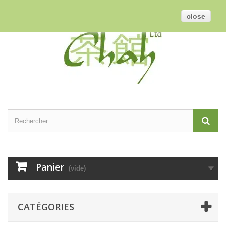
Contactez-nous
Connexion
Français
GBP
close
Panier
(vide)
CATÉGORIES