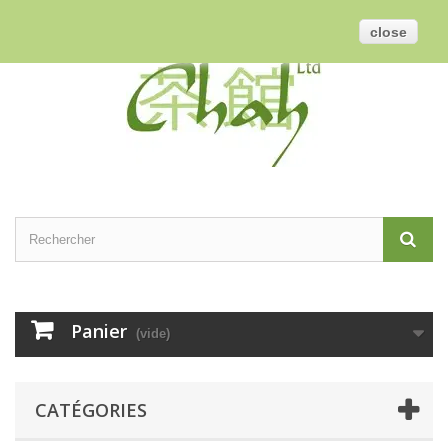
Contactez-nous
Connexion
Français
GBP
close
Panier
(vide)
CATÉGORIES