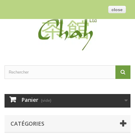
Contactez-nous
Connexion
Français
GBP
close
Panier
(vide)
CATÉGORIES