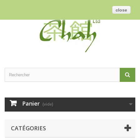
Contactez-nous
Connexion
Français
GBP
close
Panier
(vide)
CATÉGORIES