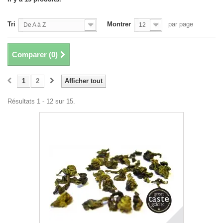
Tri
Montrer
par page
De A à Z
12
Comparer (
0
)
1
2
Afficher tout
Résultats 1 - 12 sur 15.