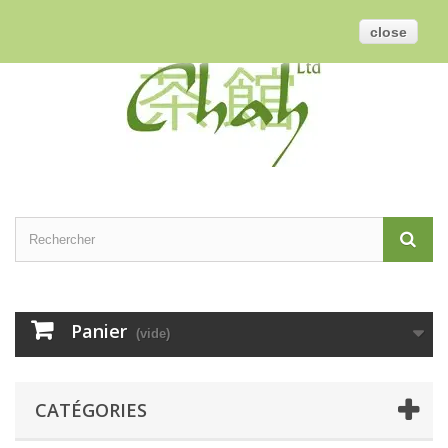
Contactez-nous
Connexion
Français
GBP
close
Panier
(vide)
CATÉGORIES