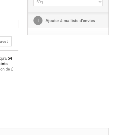
Ajouter à ma liste d'envies
erest
squ'à
54
ints
tion de
£