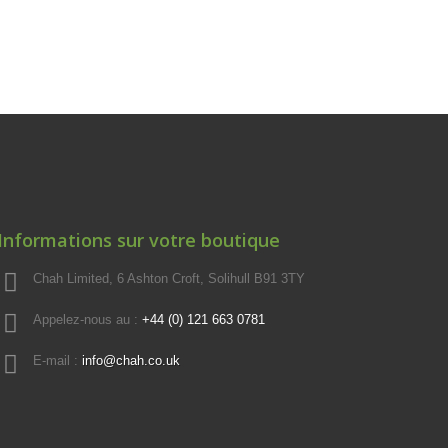
Informations sur votre boutique
Chah Limited, 6 Ashton Croft, Solihull B91 3TY
Appelez-nous au :
+44 (0) 121 663 0781
E-mail :
info@chah.co.uk