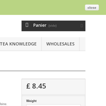
z-nous
Français
Devise :
GBP
Connexion
close
Panier
(vide)
TEA KNOWLEDGE
WHOLESALES
£ 8.45
Weight
feine.