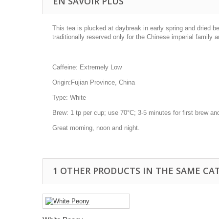
EN SAVOIR PLUS
This tea is plucked at daybreak in early spring and dried b
traditionally reserved only for the Chinese imperial family 
Caffeine:
Extremely Low
Origin:
Fujian Province, China
Type:
White
Brew:
1 tp per cup; use 70°C; 3-5 minutes for first brew 
Great morning, noon and night.
1 OTHER PRODUCTS IN THE SAME CA