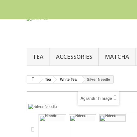
Appelez-nous au :
0121 663 0781
TEA
ACCESSORIES
MATCHA
Tea
White Tea
Silver Needle
Agrandir l'image